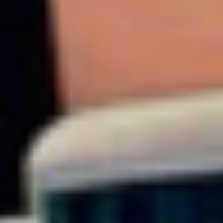
Please set a mobile device fallback image for this
video in your wordpress backend